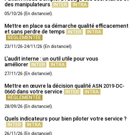
des manipulateurs
INTER
INTRA
05/10/26
(
En distanciel
)
Mettre en place sa démarche qualité efficacement
et sans perdre de temps
INTER
INTRA
RÉGLEMENTÉE
23/11/26-24/11/26
(
En distanciel
)
L’audit interne : un outil utile pour vous
améliorer
INTER
INTRA
27/11/26
(
En distanciel
)
Mettre en œuvre la décision qualité
ASN
2019-​DC-​
dans votre service
0660
INTER
INTRA
RÉGLEMENTÉE
28/09/26
(
En distanciel
)
Quels indicateurs pour bien piloter votre service ?
INTER
INTRA
26/11/26
(
En distanciel
)