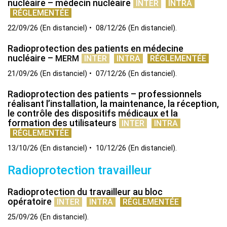
nucléaire – médecin nucléaire
INTER
INTRA
RÉGLEMENTÉE
22/09/26
(
En distanciel
)
08/12/26
(
En distanciel
)
Radioprotection des patients en médecine
nucléaire –
MERM
INTER
INTRA
RÉGLEMENTÉE
21/09/26
(
En distanciel
)
07/12/26
(
En distanciel
)
Radioprotection des patients – professionnels
réalisant l’installation, la maintenance, la réception,
le contrôle des dispositifs médicaux et la
formation des utilisateurs
INTER
INTRA
RÉGLEMENTÉE
13/10/26
(
En distanciel
)
10/12/26
(
En distanciel
)
Radioprotection travailleur
Radioprotection du travailleur au bloc
opératoire
INTER
INTRA
RÉGLEMENTÉE
25/09/26
(
En distanciel
)