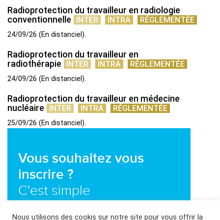
Radioprotection du travailleur en radiologie
conventionnelle
INTER
INTRA
RÉGLEMENTÉE
24/09/26
(
En distanciel
)
Radioprotection du travailleur en
radiothérapie
INTER
INTRA
RÉGLEMENTÉE
24/09/26
(
En distanciel
)
Radioprotection du travailleur en médecine
nucléaire
INTER
INTRA
RÉGLEMENTÉE
25/09/26
(
En distanciel
)
Vous souhaitez vous
inscrire ?
C'est simple
Nous utilisons des cookis sur notre site pour vous offrir la
Nous contacter