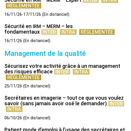
IRM
MERM
INTER
INTRA
RÉGLEMENTÉE
16/11/26-17/11/26
(
En distanciel
)
Sécurité en
–
– les
IRM
MERM
fondamentaux
INTER
INTRA
RÉGLEMENTÉE
16/11/26
(
En distanciel
)
Management de la qualité
Sécurisez votre activité grâce à un management
des risques efficace
INTER
INTRA
RÉGLEMENTÉE
25/11/26
(
En distanciel
)
Secrétaires en imagerie – tout ce que vous voulez
savoir (sans jamais avoir osé le demander)
INTER
INTRA
06/10/26
(
En distanciel
)
Patient mode d’emploi à l’usage des secrétaires et