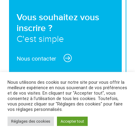
Vous souhaitez vous
inscrire ?
C'est simple
Nous contacter
Nous utilisons des cookis sur notre site pour vous offrir la
meilleure expérience en nous souvenant de vos préférences
et de vos visites. En cliquant sur "Accepter tout", vous
MENTIONS LÉGALES ET CONDITIONS GÉNÉRALES
consentez à l'utilisation de tous les cookies. Toutefois,
D’UTILISATION
|
POLITIQUE DES COOKIES
|
vous pouvez cliquer sur "Réglages des cookies" pour faire
vos réglages personnalisés.
Réglages des cookies
Accepter tout