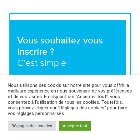
Vous souhaitez vous
inscrire ?
C'est simple
Nous contacter
Nous utilisons des cookis sur notre site pour vous offrir la
meilleure expérience en nous souvenant de vos préférences
et de vos visites. En cliquant sur "Accepter tout", vous
consentez à l'utilisation de tous les cookies. Toutefois,
vous pouvez cliquer sur "Réglages des cookies" pour faire
vos réglages personnalisés.
MENTIONS LÉGALES ET CONDITIONS GÉNÉRALES
Réglages des cookies
Accepter tout
D’UTILISATION
|
POLITIQUE DES COOKIES
|