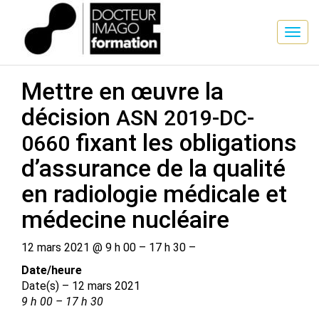
SESSION DE FORMATION
Mettre en œuvre la
décision
ASN
2019-​DC-​
fixant les obligations
0660
d’assurance de la qualité
en radiologie médicale et
médecine nucléaire
12 mars 2021 @ 9 h 00 – 17 h 30 –
Date/​heure
Date(s) – 12 mars 2021
9 h 00 – 17 h 30