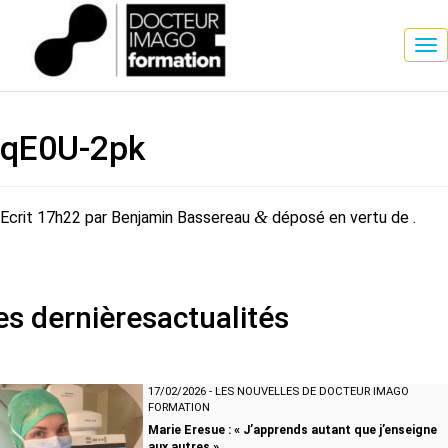
qE0U-​2pk
&
Ecrit
17h22
par
Benjamin Bassereau
déposé en vertu de .
es dernières
actualités
17/02/2026
-
LES NOUVELLES DE DOCTEUR IMAGO
FORMATION
Marie Eresue : « J’apprends autant que j’enseigne
aux autres »