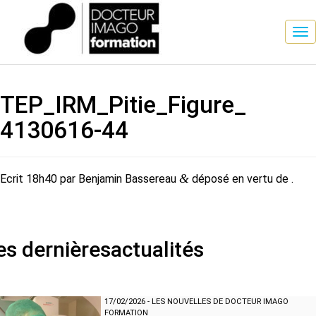
TEP_​IRM_​Pitie_​Figure_​
4130616-​44
&
Ecrit
18h40
par
Benjamin Bassereau
déposé en vertu de .
es dernières
actualités
17/02/2026
-
LES NOUVELLES DE DOCTEUR IMAGO
FORMATION